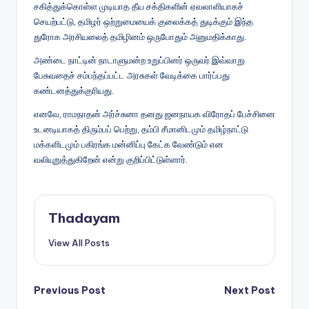
சகித்துக்கொள்ள முடியாத தீய சக்திகளின் ஏவலாளியாகச்
செயற்பட்டு, தமிழர் ஒற்றுமையைக் குலைக்கத் துடிக்கும் இந்த
துரோக அரசியலைத் தமிழினம் ஒருபோதும் அனுமதிக்காது.
அண்டை நாட்டின் நாடாளுமன்ற உறுப்பினர் ஒருவர் இவ்வாறு
பேசுவதைச் சம்பந்தப்பட்ட அரசுகள் வேடிக்கை பார்ப்பது
கண்டனத்துக்குரியது.
எனவே, ராமநாதன் அர்ச்சுனா தனது ஜனநாயக விரோதப் பேச்சினை
உடனடியாகத் திரும்பப் பெற்று, தம்பி சீமானிடமும் தமிழ்நாட்டு
மக்களிடமும் பகிரங்க மன்னிப்பு கேட்க வேண்டும் என
வலியுறுத்துகிறேன் என்று குறிப்பிட்டுள்ளார்.
Thadayam
View All Posts
Post
Previous Post
Next Post