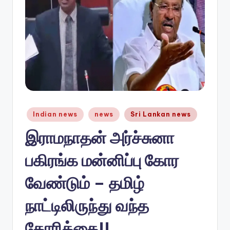
n
e
w
s.
c
o
Posted
m
Indian news
news
Sri Lankan news
in
இராமநாதன் அர்ச்சுனா
பகிரங்க மன்னிப்பு கோர
வேண்டும் – தமிழ்
நாட்டிலிருந்து வந்த
கோரிக்கை!!