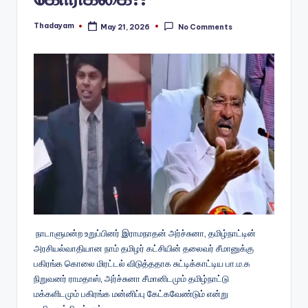
Thadayam
May 21, 2026
No Comments
Posted
by
நாடாளுமன்ற உறுப்பினர் இராமநாதன் அர்ச்சுனா, தமிழ்நாட்டின்
அரசியல்வாதியான நாம் தமிழர் கட்சியின் தலைவர் சீமானுக்கு
பகிரங்க கொலை மிரட்டல் விடுத்ததாக சுட்டிக்காட்டிய பா.ம.க
நிறுவனர் ராமதாஸ், அர்ச்சுனா சீமானிடமும் தமிழ்நாட்டு
மக்களிடமும் பகிரங்க மன்னிப்பு கேட்கவேண்டும் என்று