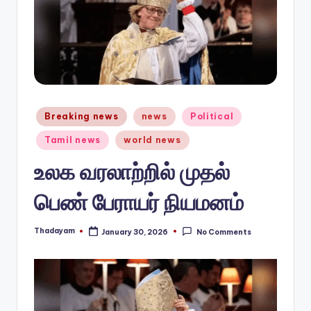
n
e
w
s.
c
Posted
Breaking news
news
Political
in
o
Tamil news
world news
m
உலக வரலாற்றில் முதல்
பெண் பேராயர் நியமனம்
Thadayam
January 30, 2026
No Comments
Posted
by