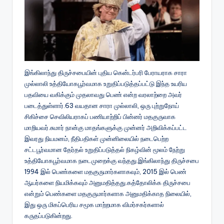
இங்கிலாந்து திருச்சபையின் புதிய கென்டர்பரி பேராயராக சாரா
முல்லாலி உத்தியோகபூர்வமாக உறுதிப்படுத்தப்பட்டு இந்த உயரிய
பதவியை வகிக்கும் முதலாவது பெண் என்ற வரலாற்றை அவர்
படைத்துள்ளார்.63 வயதான சாரா முல்லாலி, ஒரு புற்றுநோய்
சிகிச்சை செவிலியராகப் பணியாற்றிப் பின்னர் மதகுருவாக
மாறியவர்.சுமார் நான்கு மாதங்களுக்கு முன்னர் அறிவிக்கப்பட்ட
இவரது நியமனம், நீதிபதிகள் முன்னிலையில் நடைபெற்ற
சட்டபூர்வமான தேர்தல் உறுதிப்படுத்தல் நிகழ்வின் மூலம் நேற்று
உத்தியோகபூர்வமாக நடைமுறைக்கு வந்தது.இங்கிலாந்து திருச்சபை
1994 இல் பெண்களை மதகுருமார்களாகவும், 2015 இல் பெண்
ஆயர்களை நியமிக்கவும் அனுமதித்தது.கத்தோலிக்க திருச்சபை
என்றும் பெண்களை மதகுருமார்களாக அனுமதிக்காத நிலையில்,
இது ஒரு மிகப்பெரிய சமூக மாற்றமாக விமர்சகர்களால்
கருதப்படுகின்றது.