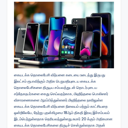
கையடக்க தொலைபேசி விற்பனை கடையை உடைத்து இருபது
இலட்சம் ரூபாவிற்கும் அதிக பெறுமதியுடைய கையடக்க
தொலைபேசிகளை திருடிய சம்பவத்துடன் தொடர்புடைய
சந்தேகநபர்களை கைது செய்வதற்காக, மிஹிந்தலை பொலிஸார்
விசாரணைகளை ஆரம்பித்துள்ளனர்.மிஹிந்தலை நகரிலுள்ள
கையடக்க தொலைபேசி விற்பனை நிலையம் மற்றும் காட்சியறை
ஒன்றிலேயே, நேற்று புதன்கிழமை 18ஆம் திகதி இரவு இச்சம்பவம்
இடம்பெற்றுள்ளதாக தெரியவந்துள்ளது.சுமார் 20 க்கும் அதிகமான
கையடக்க தொலைபேசிகளை திருடிச் சென்றுள்ளதாக அதன்