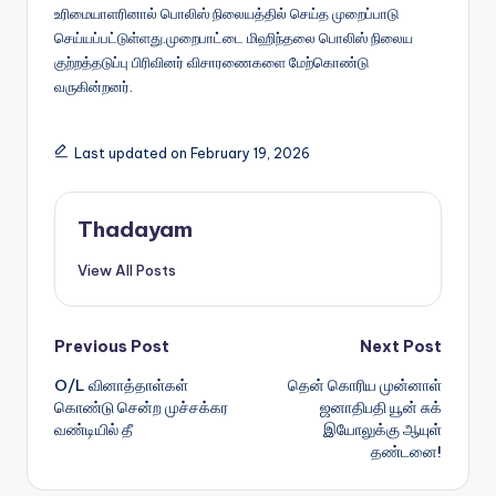
உரிமையாளரினால் பொலிஸ் நிலையத்தில் செய்த முறைப்பாடு
செய்யப்பட்டுள்ளது.முறைபாட்டை மிஹிந்தலை பொலிஸ் நிலைய
குற்றத்தடுப்பு பிரிவினர் விசாரணைகளை மேற்கொண்டு
வருகின்றனர்.
Last updated on February 19, 2026
Thadayam
View All Posts
Post
Previous Post
Next Post
O/L வினாத்தாள்கள்
தென் கொரிய முன்னாள்
navigation
கொண்டு சென்ற முச்சக்கர
ஜனாதிபதி யூன் சுக்
வண்டியில் தீ
இயோலுக்கு ஆயுள்
தண்டனை!