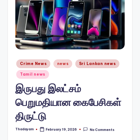
n
e
w
s.
c
o
Posted
Crime News
news
Sri Lankan news
in
m
Tamil news
இருபது இலட்சம்
பெறுமதியான கைபேசிகள்
திருட்டு
Thadayam
February 19, 2026
No Comments
Posted
by