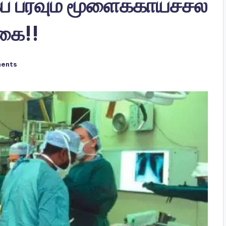
 பரவும் மூளைக்காய்ச்சல்
்கை!!
ents