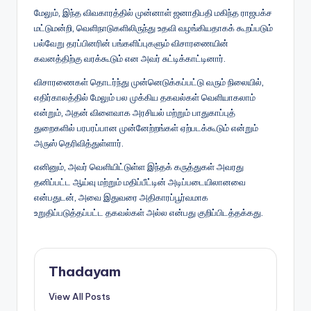
மேலும், இந்த விவகாரத்தில் முன்னாள் ஜனாதிபதி மகிந்த ராஜபக்ச
மட்டுமன்றி, வெளிநாடுகளிலிருந்து உதவி வழங்கியதாகக் கூறப்படும்
பல்வேறு தரப்பினரின் பங்களிப்புகளும் விசாரணையின்
கவனத்திற்கு வரக்கூடும் என அவர் சுட்டிக்காட்டினார்.
விசாரணைகள் தொடர்ந்து முன்னெடுக்கப்பட்டு வரும் நிலையில்,
எதிர்காலத்தில் மேலும் பல முக்கிய தகவல்கள் வெளியாகலாம்
என்றும், அதன் விளைவாக அரசியல் மற்றும் பாதுகாப்புத்
துறைகளில் பரபரப்பான முன்னேற்றங்கள் ஏற்படக்கூடும் என்றும்
அருஸ் தெரிவித்துள்ளார்.
எனினும், அவர் வெளியிட்டுள்ள இந்தக் கருத்துகள் அவரது
தனிப்பட்ட ஆய்வு மற்றும் மதிப்பீட்டின் அடிப்படையிலானவை
என்பதுடன், அவை இதுவரை அதிகாரப்பூர்வமாக
உறுதிப்படுத்தப்பட்ட தகவல்கள் அல்ல என்பது குறிப்பிடத்தக்கது.
Thadayam
View All Posts