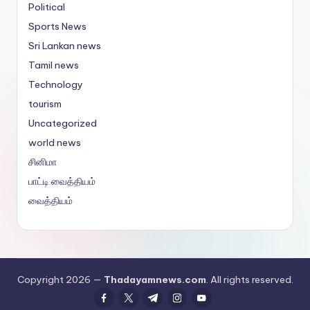
Political
Sports News
Sri Lankan news
Tamil news
Technology
tourism
Uncategorized
world news
சினிமா
பாட்டி வைத்தியம்
வைத்தியம்
Copyright 2026 —
Thadayamnews.com
. All rights reserved.
facebook.com
twitter.com
t.me
instagram.com
youtube.com