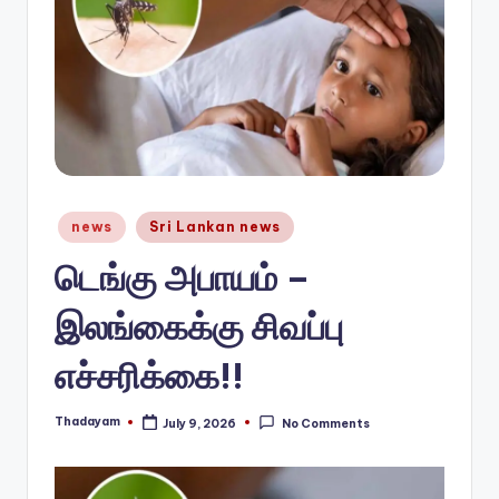
n
e
w
s.
c
o
Posted
news
Sri Lankan news
in
m
டெங்கு அபாயம் –
இலங்கைக்கு சிவப்பு
எச்சரிக்கை!!
Thadayam
July 9, 2026
No Comments
Posted
by