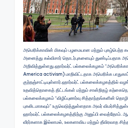
அமெரிக்காவின் மிகவும் பழமையான மற்றும் புகழ்பெற்ற
அனைத்து கல்விசார் தொடர்புகளையும் துண்டிப்பதாக அம
அறிவித்துள்ளது.ஹார்வர்ட் பல்கலைக்கழகம் “அமெரிக்
America activism) மாறிவிட்டதாக அமெரிக்க பாதுகாப்
குற்றஞ்சாட்டியுள்ளார்.ஹார்வர்ட் பல்கலைக்கழகத்தில் வழங
உதவித்தொகைத் திட்டங்கள் மற்றும் சான்றிதழ் கற்கைந
பல்கலைக்கழகம் “விழிப்புணர்வு சித்தாந்தங்களின் தொழி
புகலிடமாகவும்” உருவெடுத்துள்ளதாக அவர் விமர்சித்த
ஹார்வர்ட் பல்கலைக்கழகத்திற்கு அனுப்பி வைத்தோம். ஆன
வீரர்களாக இல்லாமல், உலகளாவிய மற்றும் தீவிரவாத சித்த