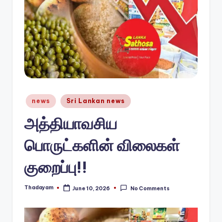
n
e
w
s.
c
o
Posted
news
Sri Lankan news
in
m
அத்தியாவசிய
பொருட்களின் விலைகள்
குறைப்பு!!
Thadayam
June 10, 2026
No Comments
Posted
by