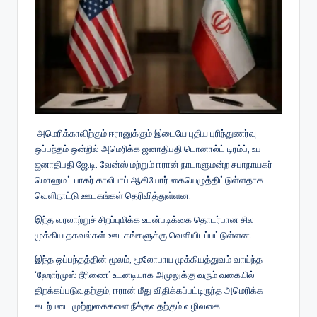
அமெரிக்காவிற்கும் ஈரானுக்கும் இடையே புதிய புரிந்துணர்வு
ஒப்பந்தம் ஒன்றில் அமெரிக்க ஜனாதிபதி டொனால்ட் டிரம்ப், உப
ஜனாதிபதி ஜே.டி. வேன்ஸ் மற்றும் ஈரான் நாடாளுமன்ற சபாநாயகர்
மொஹமட் பாகர் காலிபாப் ஆகியோர் கையெழுத்திட்டுள்ளதாக
வெளிநாட்டு ஊடகங்கள் தெரிவித்துள்ளன.
இந்த வரலாற்றுச் சிறப்புமிக்க உடன்படிக்கை தொடர்பான சில
முக்கிய தகவல்கள் ஊடகங்களுக்கு வெளியிடப்பட்டுள்ளன.
இந்த ஒப்பந்தத்தின் மூலம், மூலோபாய முக்கியத்துவம் வாய்ந்த
‘ஹோர்முஸ் நீரிணை’ உடனடியாக அமுலுக்கு வரும் வகையில்
திறக்கப்படுவதற்கும், ஈரான் மீது விதிக்கப்பட்டிருந்த அமெரிக்க
கடற்படை முற்றுகைகளை நீக்குவதற்கும் வழிவகை