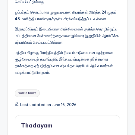
செய்யப்பட்டுள்ளது.
ஒப்பந்தம் தொடர்பான முழுமையான விபரங்கள் அடுத்த 24 முதல்
48 மணித்தியாலங்களுக்குள் பகிரங்கப்படுத்தப்படவுள்ளன.
இருதரப்பிற்கும் இடையிலான பிரச்சினைகள் குறித்த தொழில்நுட்ப
மட்டத்திலான பேச்சுவார்த்தைகளை இவ்வார இறுதியில் ஆரம்பிக்க
ஏற்பாடுகள் செய்யப்பட்டுள்ளன.
மத்திய கிழக்கு பிராந்தியத்தில் நிலவும் கடுமையான பதற்றமான
சூழ்நிலையைத் தணிப்பதில் இந்த உடன்படிக்கை தீர்க்கமான
தாக்கத்தை ஏற்படுத்தும் என சர்வதேச அரசியல் ஆய்வாளர்கள்
சுட்டிக்காட்டுகின்றனர்.
Tags:
world news
Last updated on June 16, 2026
Thadayam