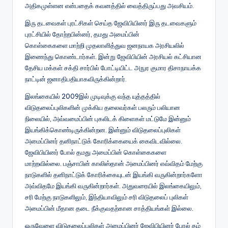
அதிகமுள்ளன என்பதைக் கவனத்தில் வைத்திருப்பது அவசியம்.
இரு தடவைகள் புரட்சிகள் செய்த ஜேவிபியினர் இரு தடவைகளும்
புரட்சியில் தோற்றபின்னர், தமது அமைப்பின்
கொள்கைகளை மாற்றி முதலாளித்துவ ஜனநாயக அரசியலில்
இணைந்து கொண்டார்கள். இன்று ஜேவிபியின் அரசியல் கட்சியான
தேசிய மக்கள் சக்தி சார்பில் போட்டியிட்ட அநுர குமார திசாநாயக்க
நாட்டின் ஜனாதிபதியாகவிருக்கின்றார்.
இலங்கையில் 2009இல் முடிவுக்கு வந்த யுத்தத்தில்
விடுதலைப்புலிகளின் முக்கிய தலைவர்கள் பலரும் பலியான
நிலையில், அவ்வமைப்பின் புகலிடக் கிளைகள் மட்டுமே இன்னும்
இயங்கிக்கொண்டிருக்கின்றன. இன்னும் விடுதலைப்புலிகள்
அமைப்பினர் தனிநாட்டுக் கோரிக்கையைக் கைவிடவில்லை.
ஜேவிபியினர் போல் தமது அமைப்பின் கொள்கைகளை
மாற்றவில்லை. பஞ்சாபின் காலிஸ்தான் அமைப்பினர் எவ்விதம் மேற்கு
நாடுகளில் தனிநாட்டுக் கோரிக்கையுடன் இயங்கி வருகின்றார்களோ
அவ்விதமே இயங்கி வருகின்றார்கள். அதுவரையில் இலங்கையிலும்,
சரி மேற்கு நாடுகளிலும், இந்தியாவிலும் சரி விடுதலைப் புலிகள்
அமைப்பின் மீதான தடை நீக்குவதற்கான சாத்தியங்கள் இல்லை.
ஒருவேளை விடுதலைப்புலிகள் அமைப்பினர் ஜேவிபியினர் போல் தம்