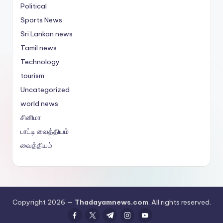
Political
Sports News
Sri Lankan news
Tamil news
Technology
tourism
Uncategorized
world news
சினிமா
பாட்டி வைத்தியம்
வைத்தியம்
Copyright 2026 —
Thadayamnews.com
. All rights reserved.
facebook.com
twitter.com
t.me
instagram.com
youtube.com