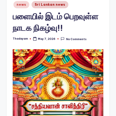
Posted
news
Sri Lankan news
in
பளையில் இடம் பெறவுள்ள
நாடக நிகழ்வு!!
Thadayam
May 7, 2026
No Comments
Posted
by