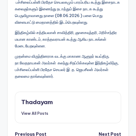
பச்சிலைப்பள்ளி பிரதேச செயலகமும் பாரம்பரிய கூத்து இசைநாடக
கலைஞர்களும் இணைந்து நடாத்தும் இசை நாடக கூத்து
பெருவிழாவானது நாளை (08.06.2026 ) பளை பொது
விளையாட்டு மைதானத்தில் இடம்பெறவுள்ளது.
இந்திகழ்வில் சத்தியவான் சாவித்திரி, ஞானசவுந்தரி, அரிச்சந்திர
மயான காண்டம், காத்தவராயன் கூத்து ஆகிய நாடகங்கள்
மேடையேறவுள்ளன.
முதன்மை விருந்தினராக வடக்கு மாகாண ஆளுநர் உயய்திரு.
நா.வேதநாயகன் அவர்கள் கலந்து சிறப்பிக்கவுள்ள இந்நிகழ்விற்கு,
பச்சிலைப்பள்ளி பிரதேச செயலர் இ. த. ஜெயசீலன் அவர்கள்
தலைமை தாங்கவுள்ளார்.
Thadayam
View All Posts
Previous Post
Next Post