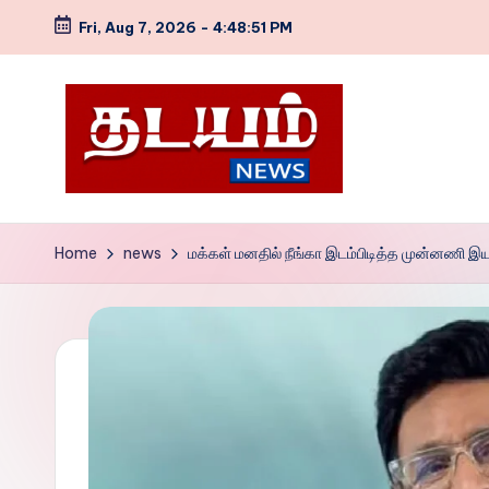
Fri, Aug 7, 2026
-
4:48:52 PM
Skip
to
content
T
NEWS
WEB
h
Home
news
மக்கள் மனதில் நீங்கா இடம்பிடித்த முன்னணி இயக்
SITE
a
d
a
y