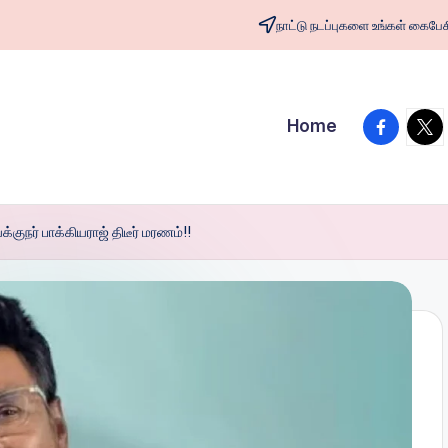
நாட்டு நடப்புகளை உங்கள் க
facebook
twit
Home
குநர் பாக்கியராஜ் திடீர் மரணம்!!