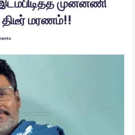
 இடம்பிடித்த முன்னணி
 திடீர் மரணம்!!
ments