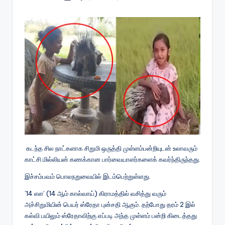
by
கடந்த சில நாட்களாக சிறுமி ஒருத்தி முள்ளம்பன்றியுடன் உலாவரும்
காட்சி மில்லியன் கணக்கான பார்வையாளர்களைக் கவர்ந்திருந்தது.
இச்சம்பவம் பொலநறுவையில் இடம்பெற்றுள்ளது.
’14 எள’ (14 ஆம் கால்வாய்) கிராமத்தில் வசித்து வரும்
அச்சிறுமியின் பெயர் ஸ்ரேதா புன்சதி ஆகும். தற்போது தரம் 2 இல்
கல்வி பயிலும் ஸ்ரேதாவிற்கு எப்படி அந்த முள்ளம் பன்றி கிடைத்தது