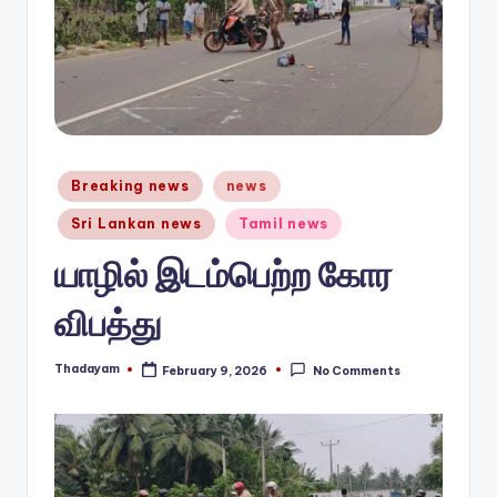
n
e
w
s.
c
Posted
Breaking news
news
in
o
Sri Lankan news
Tamil news
m
யாழில் இடம்பெற்ற கோர
விபத்து
Thadayam
February 9, 2026
No Comments
Posted
by