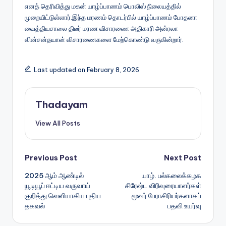
எனத் தெரிவித்து மகன் யாழ்ப்பாணம் பொலிஸ் நிலையத்தில்
முறையிட்டுள்ளார்.இந்த மரணம் தொடர்பில் யாழ்ப்பாணம் போதனா
வைத்தியசாலை திடீர் மரண விசாரணை அதிகாரி அன்ரலா
வின்சன்தயான் விசாரணைகளை மேற்கொண்டு வருகின்றார்.
Last updated on February 8, 2026
Thadayam
View All Posts
Post
Previous Post
Next Post
2025 ஆம் ஆண்டில்
யாழ். பல்கலைக்கழக
navigation
யூடியூப் ஈட்டிய வருவாய்
சிரேஷ்ட விரிவுரையாளர்கள்
குறித்து வெளியாகிய புதிய
மூவர் பேராசிரியர்களாகப்
தகவல்
பதவி உயர்வு