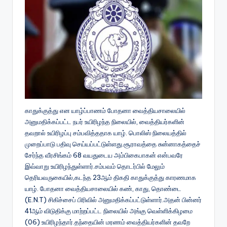
காதுக்குத்து என யாழ்ப்பாணம் போதனா வைத்தியசாலையில்
அனுமதிக்கப்பட்ட நபர் உயிரிழந்த நிலையில், வைத்தியர்களின்
தவறால் உயிரிழப்பு சம்பவித்ததாக யாழ். பொலிஸ் நிலையத்தில்
முறைப்பாடு பதிவு செய்யப்பட்டுள்ளது.சூராவத்தை சுன்னாகத்தைச்
சேர்ந்த வீரசிங்கம் 68 வயதுடைய அம்பிகைபாகன் என்பவரே
இவ்வாறு உயிரிழந்துள்ளார்.சம்பவம் தொடர்பில் மேலும்
தெரியவருகையில்,கடந்த 23ஆம் திகதி காதுக்குத்து காரணமாக
யாழ். போதனா வைத்தியசாலையில் கண், காது, தொண்டை
(E.N.T) சிகிச்சைப் பிரிவில் அனுமதிக்கப்பட்டுள்ளார்.அதன் பின்னர்
41ஆம் விடுதிக்கு மாற்றப்பட்ட நிலையில் அங்கு வெள்ளிக்கிழமை
(06) உயிரிழந்தார்.தந்தையின் மரணம் வைத்தியர்களின் தவறே