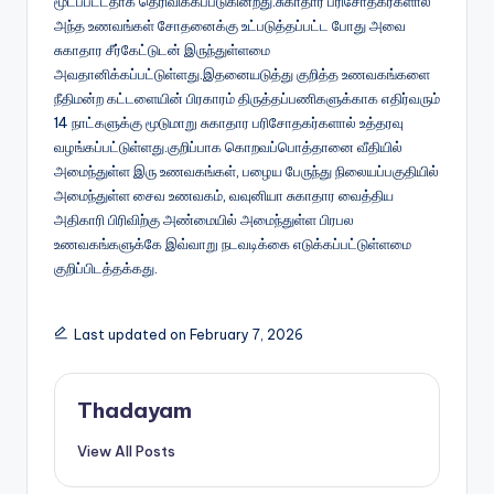
மூடப்பட்டதாக தெரிவிக்கப்படுகின்றது.சுகாதார பரிசோதகர்களால்
அந்த உணவங்கள் சோதனைக்கு உட்படுத்தப்பட்ட போது அவை
சுகாதார சீர்கேட்டுடன் இருந்துள்ளமை
அவதானிக்கப்பட்டுள்ளது.இதனையடுத்து குறித்த உணவகங்களை
நீதிமன்ற கட்டளையின் பிரகாரம் திருத்தப்பணிகளுக்காக எதிர்வரும்
14 நாட்களுக்கு மூடுமாறு சுகாதார பரிசோதகர்களால் உத்தரவு
வழங்கப்பட்டுள்ளது.குறிப்பாக கொறவப்பொத்தானை வீதியில்
அமைந்துள்ள இரு உணவகங்கள், பழைய பேருந்து நிலையப்பகுதியில்
அமைந்துள்ள சைவ உணவகம், வவுனியா சுகாதார வைத்திய
அதிகாரி பிரிவிற்கு அண்மையில் அமைந்துள்ள பிரபல
உணவகங்களுக்கே இவ்வாறு நடவடிக்கை எடுக்கப்பட்டுள்ளமை
குறிப்பிடத்தக்கது.
Last updated on February 7, 2026
Thadayam
View All Posts