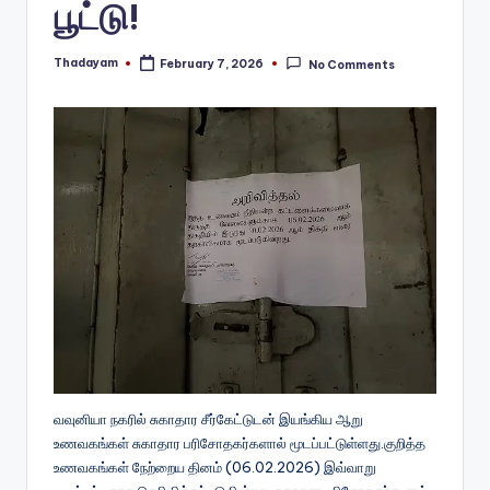
பூட்டு!
Thadayam
February 7, 2026
No Comments
Posted
by
வவுனியா நகரில் சுகாதார சீர்கேட்டுடன் இயங்கிய ஆறு
உணவகங்கள் சுகாதார பரிசோதகர்களால் மூடப்பட்டுள்ளது.குறித்த
உணவகங்கள் நேற்றைய தினம் (06.02.2026) இவ்வாறு