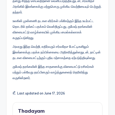
தனது சிறந்த செயல்திறனை வெளிப்படுத்தியதுடன், சர்வதேச
அரங்கில் இலங்கைக்கு மற்றுமொரு முக்கிய வெற்றியையும் பெற்றுத்
தந்தார்.
உலகின் முன்னணி தடகள வீரர்கள் பங்கேற்கும் இந்த உயர்மட்ட
தொடரில் தங்கப் பதக்கம் வென்றிருப்பது, ருமேஷ் தரங்கவின்
விளையாட்டு வாழ்க்கையில் முக்கிய மைல்கல்லாகக்
கருதப்படுகிறது.
அவரது இந்த வெற்றி, எதிர்வரும் சர்வதேச போட்டிகளிலும்
இலங்கைக்கு பதக்க நம்பிக்கையை அதிகரித்துள்ளதுடன், நாட்டின்
தடகள விளையாட்டிற்கும் புதிய உற்சாகத்தை ஏற்படுத்தியுள்ளது.
ருமேஷ் தரங்கவின் இந்த சாதனைக்கு விளையாட்டு ரசிகர்கள்
மற்றும் பல்வேறு தரப்பினரும் வாழ்த்துகளைத் தெரிவித்து
வருகின்றனர்.
Last updated on June 17, 2026
Thadayam