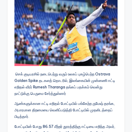
செக் குடியரசில் நடைபெற்று வரும் உலகப் புகழ்பெற்ற Ostrava
Golden Spike தடகளத் தொடரில், இலங்கையின் முன்னணி ஈட்டி
எறிதல் வீரர் Rumesh Tharanga தங்கப் பதக்கம் வென்று
நாட்டுக்கு பெருமை சேர்த்துள்ளார்
ஆண்களுக்கான ஈட்டி எறிதல் போட்டியில் பங்கேற்ற ருமேஷ் தரங்க,
அபாரமான திறமையை வெளிப்படுத்தி போட்டியில் முதலிடத்தைப்
பிடித்தார்.
போட்டியின் போது 86.57 மீற்றர் தூரத்திற்கு ஈட்டியை எறிந்த அவர்,