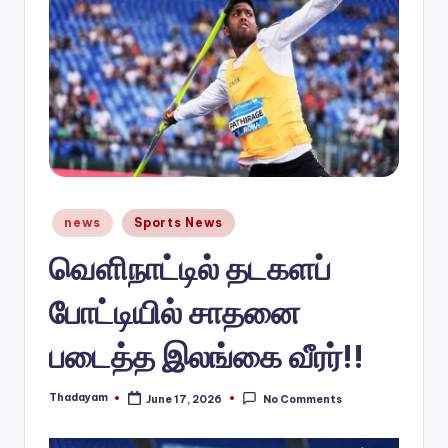
n
e
w
s.
c
o
Posted
m
news
Sports News
in
வெளிநாட்டில் தடகளப்
போட்டியில் சாதனை
படைத்த இலங்கை வீரர்!!
Thadayam
June 17, 2026
No Comments
Posted
by