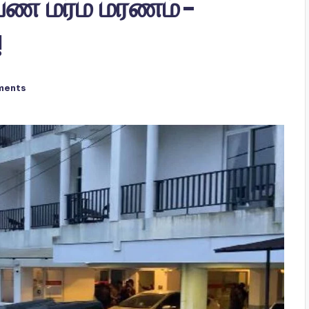
ண் மர்ம மரணம்-
!
ments