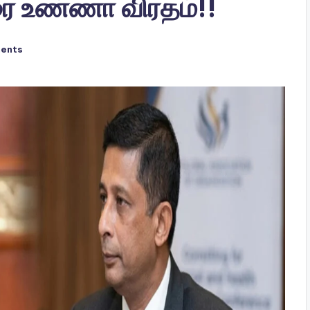
ரை உண்ணா விரதம்!!
ents