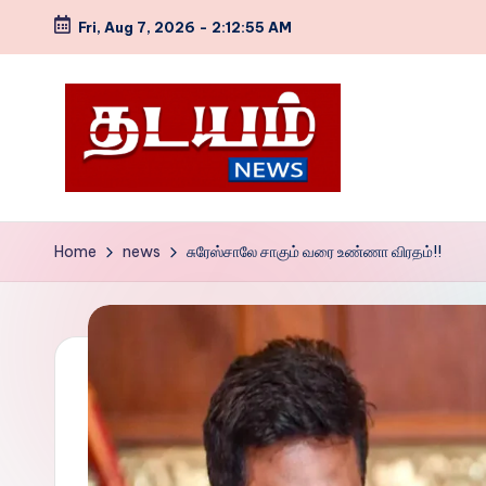
Fri, Aug 7, 2026
-
2:12:56 AM
Skip
to
content
T
NEWS
WEB
h
Home
news
சுரேஸ்சாலே சாகும் வரை உண்ணா விரதம்!!
SITE
a
d
a
y