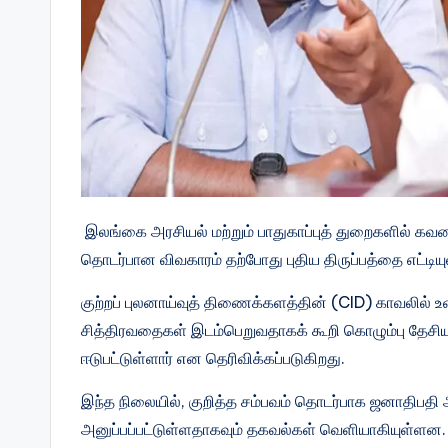
இலங்கை அரசியல் மற்றும் பாதுகாப்புத் துறைகளில் கவன
தொடர்பான விவகாரம் தற்போது புதிய திருப்பத்தை எட்டியு
குற்றப் புலனாய்வுத் திணைக்களத்தின் (CID) காவலில் 
சித்திரவதைகள் இடம்பெறுவதாகக் கூறி கொழும்பு தேசி
ஈடுபட்டுள்ளார் என தெரிவிக்கப்படுகிறது.
இந்த நிலையில், குறித்த சம்பவம் தொடர்பாக ஜனாதிபதி
அனுப்பப்பட்டுள்ளதாகவும் தகவல்கள் வெளியாகியுள்ளன.