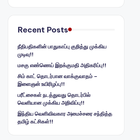
Recent Posts
நீதிபதிகளின் பாதுகாப்பு குறித்து முக்கிய
முடிவு!!
மசகு எண்ணெய் இறக்குமதி அதிகரிப்பு!!
சிம் காட் தொடர்பான வாக்குவாதம் –
இளைஞன் உயிரிழப்பு!!
பரீட்சைகள் நடத்துவது தொடர்பில்
வெளியான முக்கிய அறிவிப்பு!!
இந்திய வெளிவிவகார அமைச்சரை சந்தித்த
தமிழ் கட்சிகள்!!