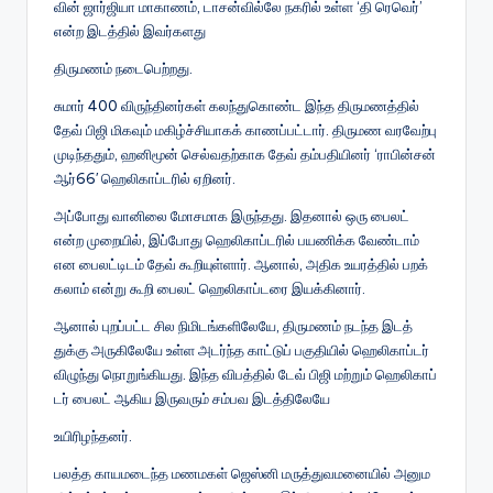
வின் ஜார்​ஜியா மாகாணம், டாசன்வில்லே நகரில் உள்ள ‘தி ரெவெர்’
என்ற இடத்​தில் இவர்களது
திரு​மணம் நடை​பெற்​றது.
சுமார் 400 விருந்​தினர்​கள் கலந்​து​கொண்ட இந்த திரு​மணத்​தில்
தேவ் பிஜி மிக​வும் மகிழ்ச்சியாகக் காணப்​பட்​டார். திருமண வரவேற்பு
முடிந்​ததும், ஹனிமூன் செல்​வதற்​காக தேவ் தம்​ப​தி​யினர் ‘ராபின்​சன்
ஆர்​66′ ஹெலி​காப்​டரில் ஏறினர்.
அப்​போது வானிலை மோச​மாக இருந்தது. இதனால் ஒரு பைலட்
என்ற முறை​யில், இப்​போது ஹெலிகாப்டரில் பயணிக்க வேண்​டாம்
என பைலட்​டிடம் தேவ் கூறி​யுள்​ளார். ஆனால், அதிக உயரத்​தில் பறக்​
கலாம் என்று கூறி பைலட் ஹெலி​காப்​டரை இயக்​கி​னார்.
ஆனால் புறப்​பட்ட சில நிமிடங்​களி​லேயே, திரு​மணம் நடந்த இடத்​
துக்கு அரு​கிலேயே உள்ள அடர்ந்த காட்​டுப் பகு​தி​யில் ஹெலி​காப்​டர்
விழுந்து நொறுங்​கியது. இந்த விபத்​தில் டேவ் பிஜி மற்​றும் ஹெலி​காப்​
டர் பைலட் ஆகிய இரு​வரும் சம்பவ இடத்​திலேயே
உயி​ரிழந்​தனர்.
பலத்த காயமடைந்த மணமகள் ஜெஸ்னி மருத்​து​வ​மனை​யில் அனு​ம​