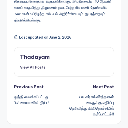
திக்​கப்​பட்​டுள்ளதாக கூறப்படுகின்றது. இந் நிலையில் 10 ஆண்டு
காலம் காதலித்து திருமணம் நடைபெற்ற சில மணி நேரங்களில்
மணமகன் உயிரிழந்த சம்பவம் அதிர்ச்சியையும் துயரத்தையும்
ஏற்படுத்தியுள்ளது.
Last updated on June 2, 2026
Thadayam
View All Posts
Post
Previous Post
Next Post
ஒத்தி வைக்கப்பட்டது
பாடகர் சங்கீர்த்தனன்
navigation
பிள்ளையானின் தீர்ப்பு!!
கைதுக்கு எதிர்ப்பு
தெரிவித்து கிளிநொச்சியில்
ஆர்ப்பாட்டம்!!