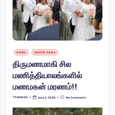
n
e
w
s.
c
o
Posted
news
world news
in
m
திருமணமாகி சில
மணித்தியாலங்களில்
மணமகன் மரணம்!!
Thadayam
June 2, 2026
No Comments
Posted
by