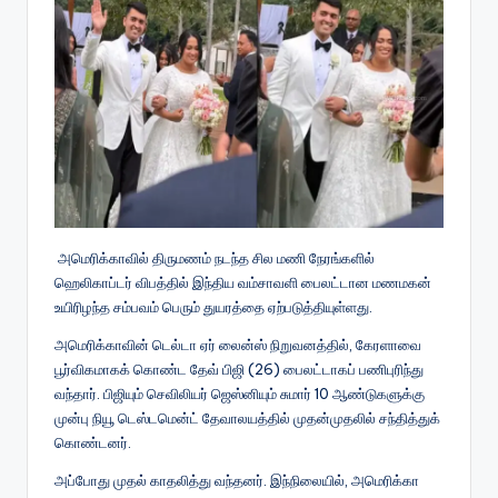
அமெரிக்காவில் திருமணம் நடந்த சில மணி நேரங்களில்
ஹெலிகாப்டர் விபத்தில் இந்திய வம்சாவளி பைலட்டான மணமகன்
உயிரிழந்த சம்பவம் பெரும் துயரத்தை ஏற்படுத்தியுள்ளது.
அமெரிக்கா​வின் டெல்டா ஏர் லைன்ஸ் நிறுவனத்தில், கேரளாவை
பூர்வி​க​மாகக் கொண்ட தேவ் பிஜி (26) பைலட்​டாகப் பணிபுரிந்து
வந்​தார். பிஜி​யும் செவிலியர் ஜெஸ்னியும் சுமார் 10 ஆண்​டு​களுக்கு
முன்பு நியூ டெஸ்​டமென்ட் தேவால​யத்​தில் முதன்​முதலில் சந்​தித்​துக்
கொண்​டனர்.
அப்​போது முதல் காதலித்து வந்​தனர். இந்​நிலை​யில், அமெரிக்​கா​