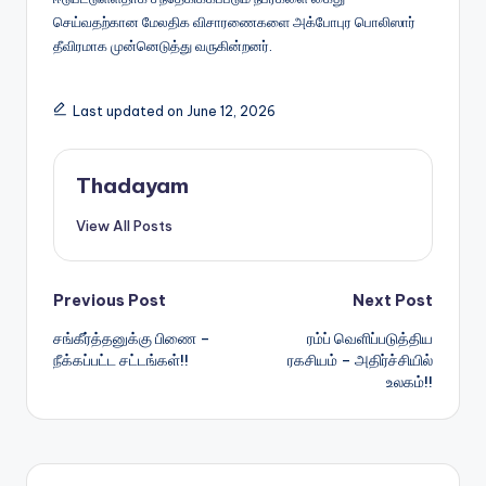
செய்வதற்கான மேலதிக விசாரணைகளை அக்போபுர பொலிஸார்
தீவிரமாக முன்னெடுத்து வருகின்றனர்.
Last updated on June 12, 2026
Thadayam
View All Posts
Post
Previous Post
Next Post
சங்கீர்த்தனுக்கு பிணை –
ரம்ப் வெளிப்படுத்திய
navigation
நீக்கப்பட்ட சட்டங்கள்!!
ரகசியம் – அதிர்ச்சியில்
உலகம்!!