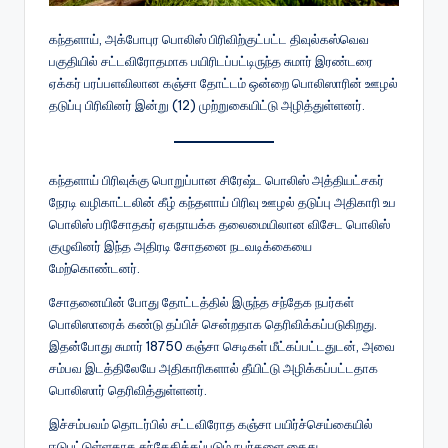
கந்தளாய், அக்போபுர பொலிஸ் பிரிவிற்குட்பட்ட திவுல்கஸ்வெவ
பகுதியில் சட்டவிரோதமாக பயிரிடப்பட்டிருந்த சுமார் இரண்டரை
ஏக்கர் பரப்பளவிலான கஞ்சா தோட்டம் ஒன்றை பொலிஸாரின் ஊழல்
தடுப்பு பிரிவினர் இன்று (12) முற்றுகையிட்டு அழித்துள்ளனர்.
கந்தளாய் பிரிவுக்கு பொறுப்பான சிரேஷ்ட பொலிஸ் அத்தியட்சகர்
நேரடி வழிகாட்டலின் கீழ் கந்தளாய் பிரிவு ஊழல் தடுப்பு அதிகாரி உப
பொலிஸ் பரிசோதகர் ஏகநாயக்க தலைமையிலான விசேட பொலிஸ்
குழுவினர் இந்த அதிரடி சோதனை நடவடிக்கையை
மேற்கொண்டனர்.
சோதனையின் போது தோட்டத்தில் இருந்த சந்தேக நபர்கள்
பொலிஸாரைக் கண்டு தப்பிச் சென்றதாக தெரிவிக்கப்படுகிறது.
இதன்போது சுமார் 18750 கஞ்சா செடிகள் மீட்கப்பட்டதுடன், அவை
சம்பவ இடத்திலேயே அதிகாரிகளால் தீயிட்டு அழிக்கப்பட்டதாக
பொலிஸார் தெரிவித்துள்ளனர்.
இச்சம்பவம் தொடர்பில் சட்டவிரோத கஞ்சா பயிர்ச்செய்கையில்
ஈடுபட்டுள்ளதாக சந்தேகிக்கப்படும் நபர்களை கைது