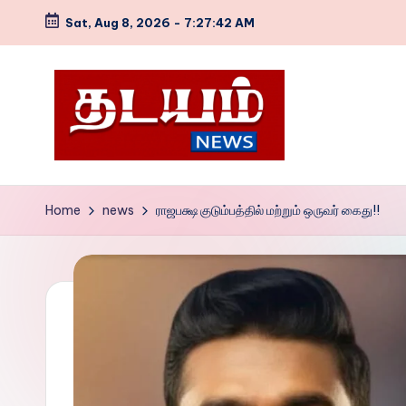
Sat, Aug 8, 2026
-
7:27:43 AM
Skip
to
content
T
NEWS
WEB
h
Home
news
ராஜபக்ஷ குடும்பத்தில் மற்றும் ஒருவர் கைது!!
SITE
a
d
a
y