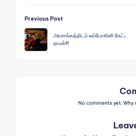
Post
Previous Post
navigation
அரசாங்கத்திடம் லம்போகினி கேட்ட
நாமல்!!
Co
No comments yet. Why do
Leav