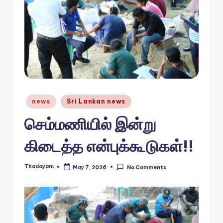
n
e
w
s.
c
o
Posted
news
Sri Lankan news
in
m
செம்மணியில் இன்று
கிடைத்த என்புக்கூடுகள்!!
Thadayam
May 7, 2026
No Comments
Posted
by