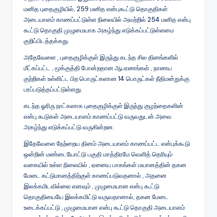
மனித புதைகுழியில், 259 மனித என்புகூட்டு தொகுதிகள்
அடையாளம் காணப்பட்டுள்ள நிலையில் அவற்றில் 254 மனித என்பு
கூட்டு தொகுதி முழுமையாக அகழ்ந்து எடுக்கப்பட்டுள்ளமை
குறிப்பிடத்தக்கது.
அதேவேளை , புதைகுழிக்குள் இருந்து கடந்த சில தினங்களில்
மீட்கப்பட்ட , மூக்குத்தி போன்றதான ஆபரணங்கள் , நாணய
குற்றிகள் உள்ளிட்ட பிற பொருட்களான 14 பொருட்கள் நீதிமன்றுக்கு
பரப்படுத்தப்பட்டுள்ளது.
கடந்த ஓரிரு நாட்களாக புதைகுழிக்குள் இருந்து குழந்தைகளின்
என்பு கூடுகள் அடையாளம் காணப்பட்டு வருவதுடன் அவை
அகழ்ந்து எடுக்கப்பட்டு வருகின்றன.
இதேவேளை நேற்றைய தினம் அடையாளம் காணப்பட்ட என்புக்கூடு
ஒன்றின் மண்டையோட்டு பகுதி மாத்திரமே வெளித் தெரியும்
வகையில் உள்ள நிலையில் , ஏனைய பாகங்கள் மயானத்தின் தகன
மேடை கட்டுமானத்திற்குள் காணப்படுவதனால் , அதனை
இலக்கமிடவில்லை எனவும் , முழுமையான என்பு கூட்டு
தொகுதியையே இலக்கமிட்டு வருவதானால், தகன மேடை
உடைக்கப்பட்டு , முழுமையான என்பு கூட்டு தொகுதி அடையாளம்