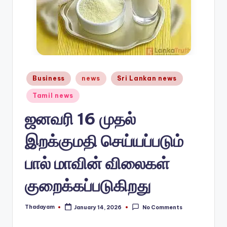
n
e
w
s.
Posted
Business
news
Sri Lankan news
c
in
o
Tamil news
m
ஜனவரி 16 முதல்
இறக்குமதி செய்யப்படும்
பால் மாவின் விலைகள்
குறைக்கப்படுகிறது
Thadayam
January 14, 2026
No Comments
Posted
by