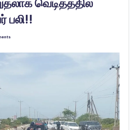
றுதலாக வெடித்ததில்
் பலி!!
ments