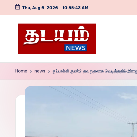
Thu, Aug 6, 2026
-
10:55:44 AM
Skip
to
content
T
NEWS
WEB
h
Home
news
துப்பாக்கி குண்டு தவறுதலாக வெடித்ததில் இராண
SITE
a
d
a
y