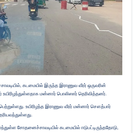
ாவடியில், கடமையில் இருந்த இராணுவ வீரர் ஒருவரின்
ர் உயிரிழந்துள்ளதாக மன்னார் பொலிஸார் தெரிவித்தனர்.
ற்றுள்ளது. உயிரிழந்த இராணுவ வீரர் மன்னார் சௌத்பார்
ரியவந்துள்ளது.
ைந்துள்ள சோதனைச்சாவடியில் கடமையில் ஈடுபட்டிருந்ததோடு,