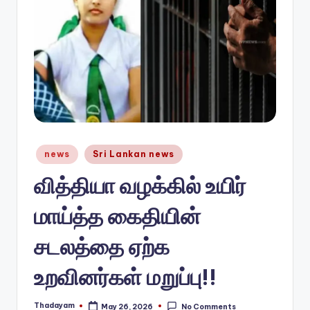
n
e
w
s.
c
o
Posted
m
news
Sri Lankan news
in
வித்தியா வழக்கில் உயிர்
மாய்த்த கைதியின்
சடலத்தை ஏற்க
உறவினர்கள் மறுப்பு!!
Thadayam
May 26, 2026
No Comments
Posted