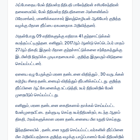
அப்போதைய மேல் நீதிமன்ற நீதிபதி பாலேந்திரன் சசிமகேந்திரன்
தலைமையில், மேல் நீதிமன்ற நீதிபதிகளான அன்னலிங்கம்
பிரேமசங்கர், மாணிக்கவாசகர் இளஞ்செழியன் ஆகியோர் குறித்த
வழக்கு மீதான தீர்ப்பை ஏகமனதாக அறிவித்தனர்.
அதன்போது 09 எதிரிகளுக்கு எதிராக 41 குற்றசாட்டுக்கள்
சுமத்தப்பட்டிருந்தன. எனினும், 2017ஆம் ஆண்டு செப்டெம்பர் மாதம்
27ஆம் திகதி, இருவர் மீதான குற்றச்சாட்டுக்களை சந்தேகத்துக்கு
இடமின்றி நிரூபிக்க முடியாதமையால் , குறித்த இருவரும் விடுதலை
செய்யப்பட்டனர்.
ஏனைய ஏழு பேருக்கும் மரண தண்டனை விதித்தும் , 30 வருடங்கள்
கடூழிய சிறை தண்டனையும் விதித்தும் தீர்பளிக்கப்பட்டது. குறித்த
தீர்ப்பினை ஆட்சேபனைக்கு உட்படுத்தி, உயர் நீதிமன்றில் மேன்
முறையீடும் செய்யப்பட்டது.
எனினும், மரண தண்டனை கைதிகளால் தாக்கல் செய்யப்பட்ட
மேன்முறையீட்டை தள்ளுபடி செய்த உயர்நீதிமன்றம், கடந்த ஆறாம்
திகதி, அவர்களுக்கான மரண தண்டனையை மீள உறுதி செய்தது.
இந்தநிலையில் , தண்டனை உறுதி செய்யப்பட்டவர்களின் தீர்ப்பினை
மீள அறிவிப்பதற்காக குறித்த வழக்கு யாழ்ப்பாணம் மேல் நீதிமன்றில்