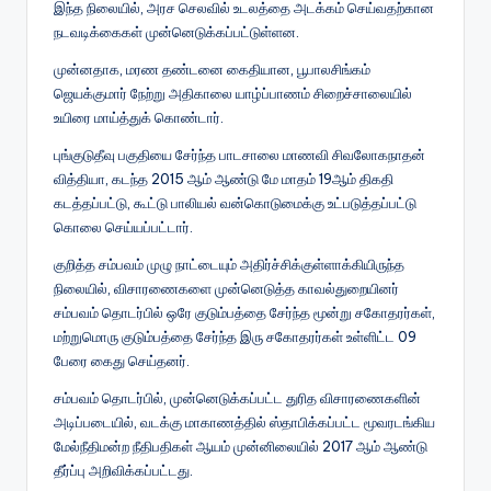
இந்த நிலையில், அரச செலவில் உடலத்தை அடக்கம் செய்வதற்கான
நடவடிக்கைகள் முன்னெடுக்கப்பட்டுள்ளன.
முன்னதாக, மரண தண்டனை கைதியான, பூபாலசிங்கம்
ஜெயக்குமார் நேற்று அதிகாலை யாழ்ப்பாணம் சிறைச்சாலையில்
உயிரை மாய்த்துக் கொண்டார்.
புங்குடுதீவு பகுதியை சேர்ந்த பாடசாலை மாணவி சிவலோகநாதன்
வித்தியா, கடந்த 2015 ஆம் ஆண்டு மே மாதம் 19ஆம் திகதி
கடத்தப்பட்டு, கூட்டு பாலியல் வன்கொடுமைக்கு உட்படுத்தப்பட்டு
கொலை செய்யப்பட்டார்.
குறித்த சம்பவம் முழு நாட்டையும் அதிர்ச்சிக்குள்ளாக்கியிருந்த
நிலையில், விசாரணைகளை முன்னெடுத்த காவல்துறையினர்
சம்பவம் தொடர்பில் ஒரே குடும்பத்தை சேர்ந்த மூன்று சகோதரர்கள்,
மற்றுமொரு குடும்பத்தை சேர்ந்த இரு சகோதரர்கள் உள்ளிட்ட 09
பேரை கைது செய்தனர்.
சம்பவம் தொடர்பில், முன்னெடுக்கப்பட்ட துரித விசாரணைகளின்
அடிப்படையில், வடக்கு மாகாணத்தில் ஸ்தாபிக்கப்பட்ட மூவரடங்கிய
மேல்நீதிமன்ற நீதிபதிகள் ஆயம் முன்னிலையில் 2017 ஆம் ஆண்டு
தீர்ப்பு அறிவிக்கப்பட்டது.